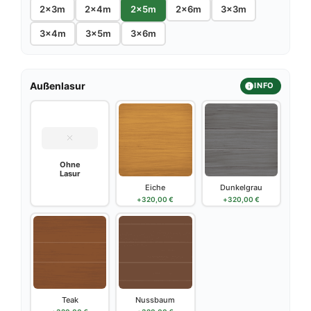
2x3m
2x4m
2x5m
2x6m
3x3m
3x4m
3x5m
3x6m
Außenlasur
INFO
Ohne
Lasur
Eiche
Dunkelgrau
+
320,00
€
+
320,00
€
Teak
Nussbaum