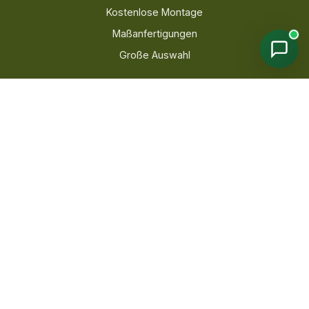
Kostenlose Montage
Maßanfertigungen
Große Auswahl
KONTAKT
039203 289 803
info@dog-haus.de
Mo. bis Fr: 09:00 - 17:00 Uhr
Zum Kontaktformular →
ÜBER UNS
Impressum
Galerie / Referenzen