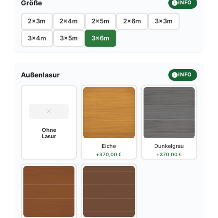
Größe
INFO
2x3m
2x4m
2x5m
2x6m
3x3m
3x4m
3x5m
3x6m
Außenlasur
INFO
Ohne
Lasur
Eiche
Dunkelgrau
+
370,00
€
+
370,00
€