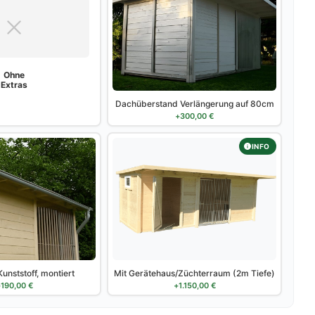
Ohne
Extras
Dachüberstand Verlängerung auf 80cm
+
300,00
€
INFO
unststoff, montiert
Mit Gerätehaus/Züchterraum (2m Tiefe)
+
190,00
€
+
1.150,00
€