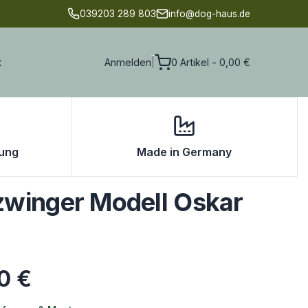
039203 289 803
info@dog-haus.de
t
Anmelden
0 Artikel - 0,00 €
|
rung
Made in Germany
winger Modell Oskar
00
€