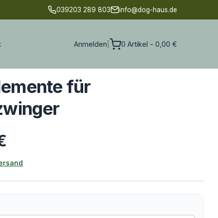
039203 289 803
info@dog-haus.de
t
Anmelden
0 Artikel - 0,00 €
|
lemente für
zwinger
€
ersand