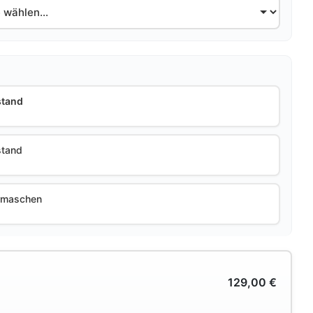
stand
tand
rmaschen
129,00
€